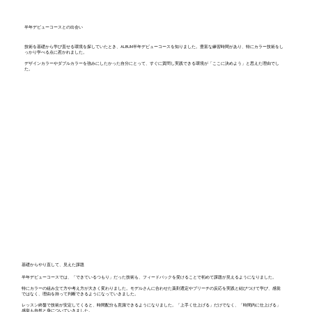
半年デビューコースとの出会い
技術を基礎から学び直せる環境を探していたとき、ALBUM半年デビューコースを知りました。豊富な練習時間があり、特にカラー技術をし
っかり学べる点に惹かれました。
デザインカラーやダブルカラーを強みにしたかった自分にとって、すぐに質問し実践できる環境が「ここに決めよう」と思えた理由でし
た。
基礎からやり直して、見えた課題
半年デビューコースでは、「できているつもり」だった技術も、フィードバックを受けることで初めて課題が見えるようになりました。
特にカラーの組み立て方や考え方が大きく変わりました。モデルさんに合わせた薬剤選定やブリーチの反応を実践と結びつけて学び、感覚
ではなく、理由を持って判断できるようになっていきました。
レッスン終盤で技術が安定してくると、時間配分も意識できるようになりました。「上手く仕上げる」だけでなく、「時間内に仕上げる」
感覚も自然と身についていきました。