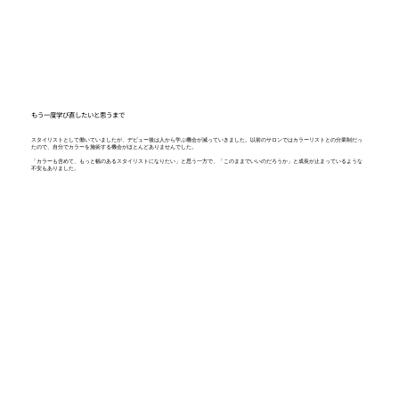
もう一度学び直したいと思うまで
スタイリストとして働いていましたが、デビュー後は人から学ぶ機会が減っていきました。以前のサロンではカラーリストとの分業制だっ
たので、自分でカラーを施術する機会がほとんどありませんでした。
「カラーも含めて、もっと幅のあるスタイリストになりたい」と思う一方で、「このままでいいのだろうか」と成長が止まっているような
不安もありました。