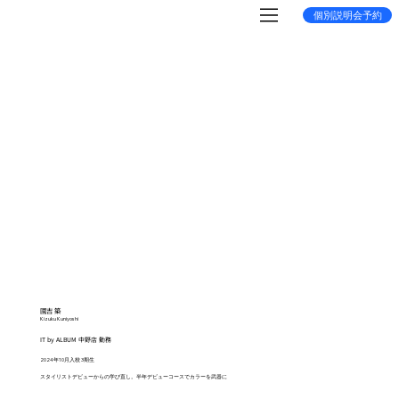
個別説明会予約
國吉 築
Kizuku Kuniyoshi
IT by ALBUM 中野店 勤務
2024年10月入校 3期生
スタイリストデビューからの学び直し。半年デビューコースでカラーを武器に